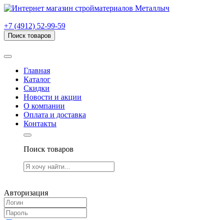
г. Рязань, проезд Яблочкова, дом 6, стр. В (НИТИ)
+7 (4912) 52-99-59
Поиск товаров
Товаров (
0
) на сумму
0.00 руб.
Главная
Каталог
Скидки
Новости и акции
О компании
Оплата и доставка
Контакты
Поиск товаров
Товаров (
0
) на сумму
0.00 руб.
Авторизация