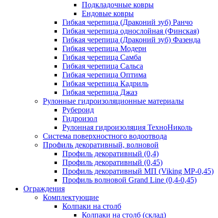
Подкладочные ковры
Ендовые ковры
Гибкая черепица (Драконий зуб) Ранчо
Гибкая черепица однослойная (Финская)
Гибкая черепица (Драконий зуб) Фазенда
Гибкая черепица Модерн
Гибкая черепица Самба
Гибкая черепица Сальса
Гибкая черепица Оптима
Гибкая черепица Кадриль
Гибкая черепица Джаз
Рулонные гидроизоляционные материалы
Рубероид
Гидроизол
Рулонная гидроизоляция ТехноНиколь
Система поверхностного водоотвода
Профиль декоративный, волновой
Профиль декоративный (0,4)
Профиль декоративный (0,45)
Профиль декоративный МП (Viking MP-0,45)
Профиль волновой Grand Line (0,4-0,45)
Ограждения
Комплектующие
Колпаки на столб
Колпаки на столб (склад)