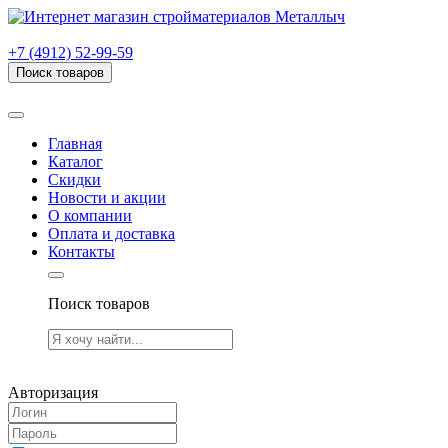
г. Рязань, проезд Яблочкова, дом 6, стр. В (НИТИ)
+7 (4912) 52-99-59
Поиск товаров
Товаров (
0
) на сумму
0.00 руб.
Главная
Каталог
Скидки
Новости и акции
О компании
Оплата и доставка
Контакты
Поиск товаров
Товаров (
0
) на сумму
0.00 руб.
Авторизация