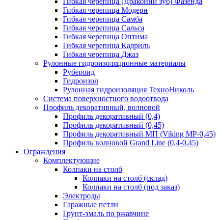
Гибкая черепица (Драконий зуб) Фазенда
Гибкая черепица Модерн
Гибкая черепица Самба
Гибкая черепица Сальса
Гибкая черепица Оптима
Гибкая черепица Кадриль
Гибкая черепица Джаз
Рулонные гидроизоляционные материалы
Рубероид
Гидроизол
Рулонная гидроизоляция ТехноНиколь
Система поверхностного водоотвода
Профиль декоративный, волновой
Профиль декоративный (0,4)
Профиль декоративный (0,45)
Профиль декоративный МП (Viking MP-0,45)
Профиль волновой Grand Line (0,4-0,45)
Ограждения
Комплектующие
Колпаки на столб
Колпаки на столб (склад)
Колпаки на столб (под заказ)
Электроды
Гаражные петли
Грунт-эмаль по ржавчине