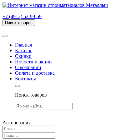
г. Рязань, проезд Яблочкова, дом 6, стр. В (НИТИ)
+7 (4912) 52-99-59
Поиск товаров
Товаров (
0
) на сумму
0.00 руб.
Главная
Каталог
Скидки
Новости и акции
О компании
Оплата и доставка
Контакты
Поиск товаров
Товаров (
0
) на сумму
0.00 руб.
Авторизация