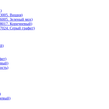
)
3005. Вишня)
6005. Зеленый мох)
8017. Коричневый)
7024. Серый графит)
й)
фит)
евый)
ость)
)
невый)