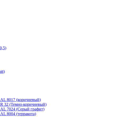
0,5)
tt)
 RAL 8017 (коричневый)
 RR 32 (Темно-коричневый)
 RAL 7024 (Серый графит)
RAL 8004 (терракота)