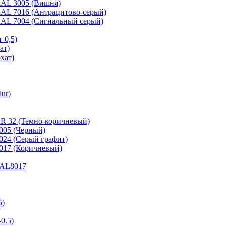
 RAL 3005 (Вишня)
 RAL 7016 (Антрацитово-серый)
 RAL 7004 (Сигнальный серый)
-0,5)
ат)
хат)
ur)
RR 32 (Темно-коричневый)
9005 (Черный)
7024 (Серый графит)
8017 (Коричневый)
 RAL8017
5)
0.5)