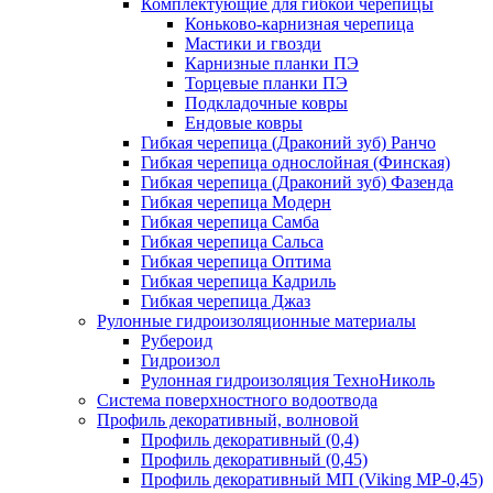
Комплектующие для гибкой черепицы
Коньково-карнизная черепица
Мастики и гвозди
Карнизные планки ПЭ
Торцевые планки ПЭ
Подкладочные ковры
Ендовые ковры
Гибкая черепица (Драконий зуб) Ранчо
Гибкая черепица однослойная (Финская)
Гибкая черепица (Драконий зуб) Фазенда
Гибкая черепица Модерн
Гибкая черепица Самба
Гибкая черепица Сальса
Гибкая черепица Оптима
Гибкая черепица Кадриль
Гибкая черепица Джаз
Рулонные гидроизоляционные материалы
Рубероид
Гидроизол
Рулонная гидроизоляция ТехноНиколь
Система поверхностного водоотвода
Профиль декоративный, волновой
Профиль декоративный (0,4)
Профиль декоративный (0,45)
Профиль декоративный МП (Viking MP-0,45)