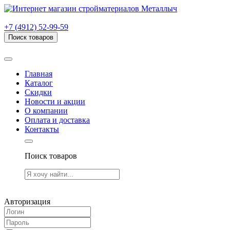
г. Рязань, проезд Яблочкова, дом 6, стр. В (НИТИ)
+7 (4912) 52-99-59
Поиск товаров
Товаров (
0
) на сумму
0.00 руб.
Главная
Каталог
Скидки
Новости и акции
О компании
Оплата и доставка
Контакты
Поиск товаров
Товаров (
0
) на сумму
0.00 руб.
Авторизация