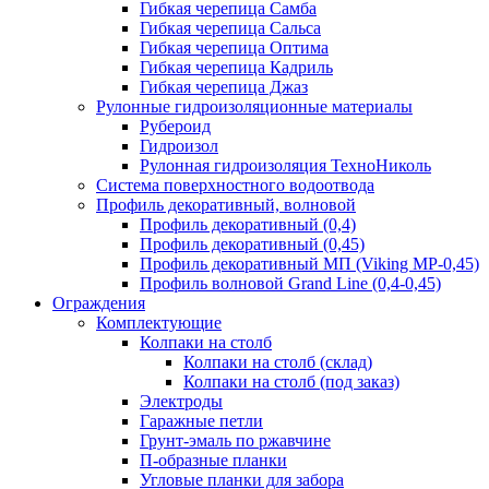
Гибкая черепица Самба
Гибкая черепица Сальса
Гибкая черепица Оптима
Гибкая черепица Кадриль
Гибкая черепица Джаз
Рулонные гидроизоляционные материалы
Рубероид
Гидроизол
Рулонная гидроизоляция ТехноНиколь
Система поверхностного водоотвода
Профиль декоративный, волновой
Профиль декоративный (0,4)
Профиль декоративный (0,45)
Профиль декоративный МП (Viking MP-0,45)
Профиль волновой Grand Line (0,4-0,45)
Ограждения
Комплектующие
Колпаки на столб
Колпаки на столб (склад)
Колпаки на столб (под заказ)
Электроды
Гаражные петли
Грунт-эмаль по ржавчине
П-образные планки
Угловые планки для забора