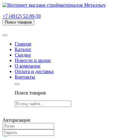
г. Рязань, проезд Яблочкова, дом 6, стр. В (НИТИ)
+7 (4912) 52-99-59
Поиск товаров
Товаров (
0
) на сумму
0.00 руб.
Главная
Каталог
Скидки
Новости и акции
О компании
Оплата и доставка
Контакты
Поиск товаров
Товаров (
0
) на сумму
0.00 руб.
Авторизация