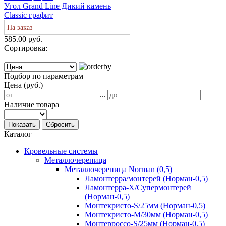
Угол Grand Line Дикий камень
Classic графит
На заказ
585.00 руб.
Сортировка:
Подбор по параметрам
Цена (руб.)
...
Наличие товара
Показать
Сбросить
Каталог
Кровельные системы
Металлочерепица
Металлочерепица Norman (0,5)
Ламонтерра/монтерей (Норман-0,5)
Ламонтерра-Х/Супермонтерей
(Норман-0,5)
Монтекристо-S/25мм (Норман-0,5)
Монтекристо-M/30мм (Норман-0,5)
Монтерроссо-S/25мм (Норман-0,5)