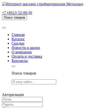
г. Рязань, проезд Яблочкова, дом 6, стр. В (НИТИ)
+7 (4912) 52-99-59
Поиск товаров
Товаров (
0
) на сумму
0.00 руб.
Главная
Каталог
Скидки
Новости и акции
О компании
Оплата и доставка
Контакты
Поиск товаров
Товаров (
0
) на сумму
0.00 руб.
Авторизация