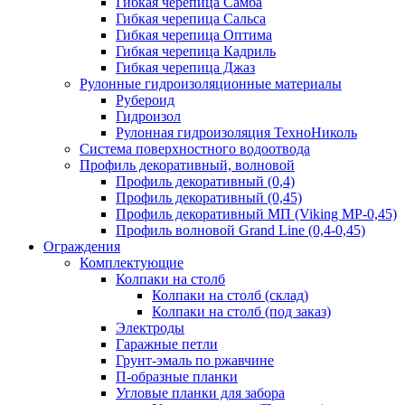
Гибкая черепица Самба
Гибкая черепица Сальса
Гибкая черепица Оптима
Гибкая черепица Кадриль
Гибкая черепица Джаз
Рулонные гидроизоляционные материалы
Рубероид
Гидроизол
Рулонная гидроизоляция ТехноНиколь
Система поверхностного водоотвода
Профиль декоративный, волновой
Профиль декоративный (0,4)
Профиль декоративный (0,45)
Профиль декоративный МП (Viking MP-0,45)
Профиль волновой Grand Line (0,4-0,45)
Ограждения
Комплектующие
Колпаки на столб
Колпаки на столб (склад)
Колпаки на столб (под заказ)
Электроды
Гаражные петли
Грунт-эмаль по ржавчине
П-образные планки
Угловые планки для забора