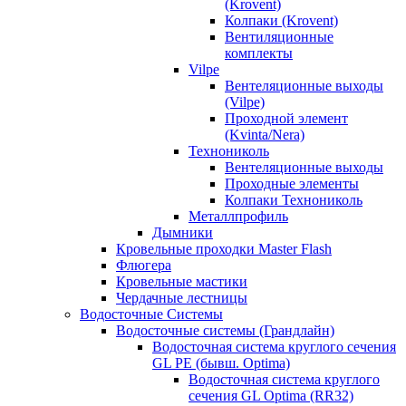
(Krovent)
Колпаки (Krovent)
Вентиляционные
комплекты
Vilpe
Вентеляционные выходы
(Vilpe)
Проходной элемент
(Kvinta/Nera)
Технониколь
Вентеляционные выходы
Проходные элементы
Колпаки Технониколь
Металлпрофиль
Дымники
Кровельные проходки Master Flash
Флюгера
Кровельные мастики
Чердачные лестницы
Водосточные Системы
Водосточные системы (Грандлайн)
Водосточная система круглого сечения
GL PE (бывш. Optima)
Водосточная система круглого
сечения GL Optima (RR32)