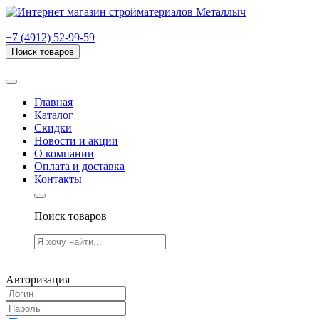
г. Рязань, проезд Яблочкова, дом 6, стр. В (НИТИ)
+7 (4912) 52-99-59
Поиск товаров
Товаров (
0
) на сумму
0.00 руб.
Главная
Каталог
Скидки
Новости и акции
О компании
Оплата и доставка
Контакты
Поиск товаров
Товаров (
0
) на сумму
0.00 руб.
Авторизация