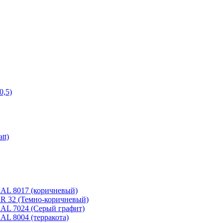
0,5)
tt)
 RAL 8017 (коричневый)
 RR 32 (Темно-коричневый)
 RAL 7024 (Серый графит)
RAL 8004 (терракота)