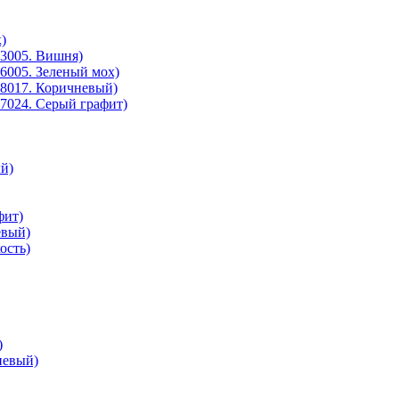
)
3005. Вишня)
6005. Зеленый мох)
8017. Коричневый)
7024. Серый графит)
й)
фит)
евый)
ость)
)
невый)