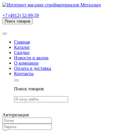
г. Рязань, проезд Яблочкова, дом 6, стр. В (НИТИ)
+7 (4912) 52-99-59
Поиск товаров
Товаров (
0
) на сумму
0.00 руб.
Главная
Каталог
Скидки
Новости и акции
О компании
Оплата и доставка
Контакты
Поиск товаров
Товаров (
0
) на сумму
0.00 руб.
Авторизация