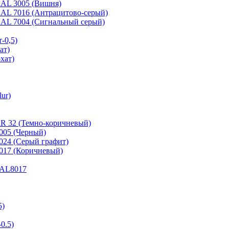
 RAL 3005 (Вишня)
 RAL 7016 (Антрацитово-серый)
 RAL 7004 (Сигнальный серый)
-0,5)
ат)
хат)
ur)
RR 32 (Темно-коричневый)
9005 (Черный)
7024 (Серый графит)
8017 (Коричневый)
 RAL8017
5)
0.5)