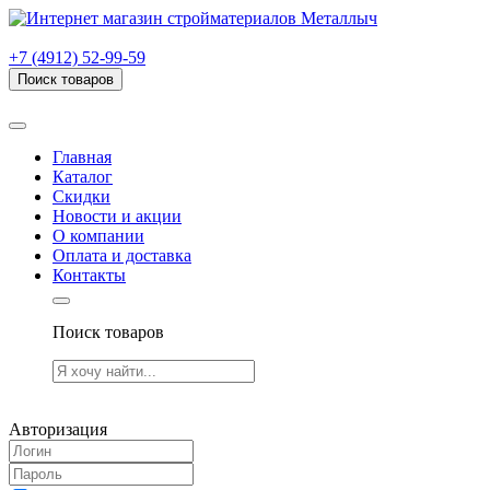
г. Рязань, проезд Яблочкова, дом 6, стр. В (НИТИ)
+7 (4912) 52-99-59
Поиск товаров
Товаров (
0
) на сумму
0.00 руб.
Главная
Каталог
Скидки
Новости и акции
О компании
Оплата и доставка
Контакты
Поиск товаров
Товаров (
0
) на сумму
0.00 руб.
Авторизация