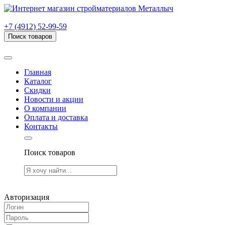
г. Рязань, проезд Яблочкова, дом 6, стр. В (НИТИ)
+7 (4912) 52-99-59
Поиск товаров
Товаров (
0
) на сумму
0.00 руб.
Главная
Каталог
Скидки
Новости и акции
О компании
Оплата и доставка
Контакты
Поиск товаров
Товаров (
0
) на сумму
0.00 руб.
Авторизация