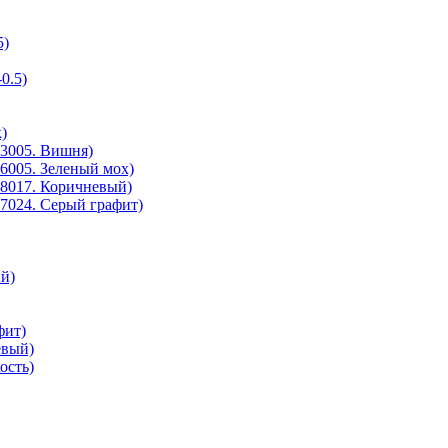
5)
0.5)
)
3005. Вишня)
6005. Зеленый мох)
8017. Коричневый)
7024. Серый графит)
й)
фит)
евый)
ость)