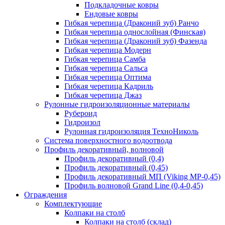
Подкладочные ковры
Ендовые ковры
Гибкая черепица (Драконий зуб) Ранчо
Гибкая черепица однослойная (Финская)
Гибкая черепица (Драконий зуб) Фазенда
Гибкая черепица Модерн
Гибкая черепица Самба
Гибкая черепица Сальса
Гибкая черепица Оптима
Гибкая черепица Кадриль
Гибкая черепица Джаз
Рулонные гидроизоляционные материалы
Рубероид
Гидроизол
Рулонная гидроизоляция ТехноНиколь
Система поверхностного водоотвода
Профиль декоративный, волновой
Профиль декоративный (0,4)
Профиль декоративный (0,45)
Профиль декоративный МП (Viking MP-0,45)
Профиль волновой Grand Line (0,4-0,45)
Ограждения
Комплектующие
Колпаки на столб
Колпаки на столб (склад)