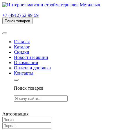
г. Рязань, проезд Яблочкова, дом 6, стр. В (НИТИ)
+7 (4912) 52-99-59
Поиск товаров
Товаров (
0
) на сумму
0.00 руб.
Главная
Каталог
Скидки
Новости и акции
О компании
Оплата и доставка
Контакты
Поиск товаров
Товаров (
0
) на сумму
0.00 руб.
Авторизация