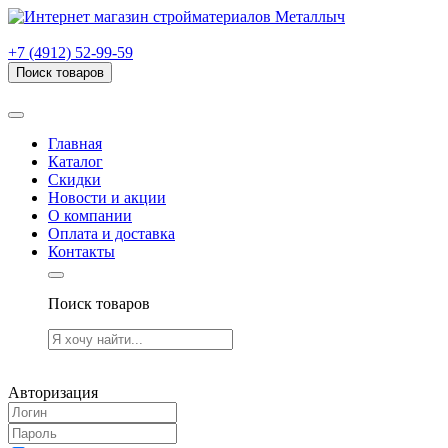
г. Рязань, проезд Яблочкова, дом 6, стр. В (НИТИ)
+7 (4912) 52-99-59
Поиск товаров
Товаров (
0
) на сумму
0.00 руб.
Главная
Каталог
Скидки
Новости и акции
О компании
Оплата и доставка
Контакты
Поиск товаров
Товаров (
0
) на сумму
0.00 руб.
Авторизация