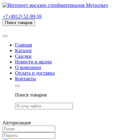
г. Рязань, проезд Яблочкова, дом 6, стр. В (НИТИ)
+7 (4912) 52-99-59
Поиск товаров
Товаров (
0
) на сумму
0.00 руб.
Главная
Каталог
Скидки
Новости и акции
О компании
Оплата и доставка
Контакты
Поиск товаров
Товаров (
0
) на сумму
0.00 руб.
Авторизация