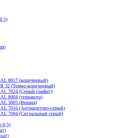
0,5)
tt)
 RAL 8017 (коричневый)
 RR 32 (Темно-коричневый)
 RAL 7024 (Серый графит)
RAL 8004 (терракота)
 RAL 3005 (Вишня)
 RAL 7016 (Антрацитово-серый)
 RAL 7004 (Сигнальный серый)
-0,5)
ат)
хат)