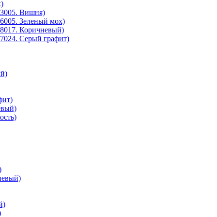
)
3005. Вишня)
6005. Зеленый мох)
8017. Коричневый)
7024. Серый графит)
й)
фит)
евый)
ость)
)
невый)
й)
)