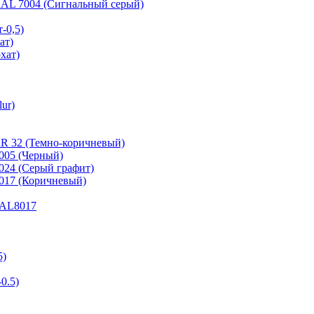
 RAL 7004 (Сигнальный серый)
-0,5)
ат)
хат)
ur)
RR 32 (Темно-коричневый)
9005 (Черный)
7024 (Серый графит)
8017 (Коричневый)
 RAL8017
5)
0.5)