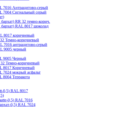
AL 7016 Антрацитово-серый
RAL 7004 Сигнальный серый
ат)
 бархат) RR 32 темно-корич.
й бархат) RAL 8017 шоколад
AL 8017 коричневый
RR32 Темно-коричневый
AL 7016 антрацитово-серый
AL 9005 черный
AL 9005 Черный
R 32 Темно-коричневый
AL 8017 Коричневый
AL 7024 мокрый асфальт
L 8004 Терракота
tt-0,5) RAL 8017
,5)
atte-0,5) RAL 7016
архат-0,5) RAL 7024