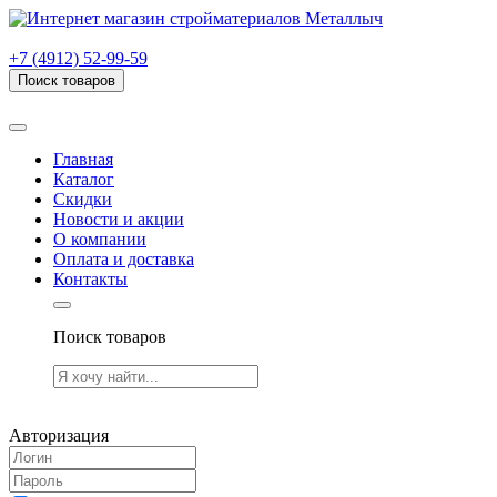
г. Рязань, проезд Яблочкова, дом 6, стр. В (НИТИ)
+7 (4912) 52-99-59
Поиск товаров
Товаров (
0
) на сумму
0.00 руб.
Главная
Каталог
Скидки
Новости и акции
О компании
Оплата и доставка
Контакты
Поиск товаров
Товаров (
0
) на сумму
0.00 руб.
Авторизация