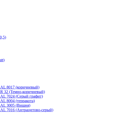
0,5)
tt)
 RAL 8017 (коричневый)
 RR 32 (Темно-коричневый)
 RAL 7024 (Серый графит)
RAL 8004 (терракота)
 RAL 3005 (Вишня)
 RAL 7016 (Антрацитово-серый)