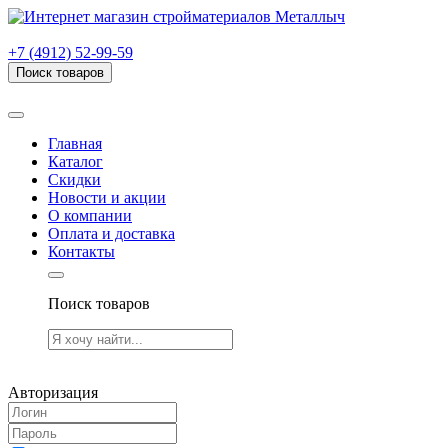
г. Рязань, проезд Яблочкова, дом 6, стр. В (НИТИ)
+7 (4912) 52-99-59
Поиск товаров
Товаров (
0
) на сумму
0.00 руб.
Главная
Каталог
Скидки
Новости и акции
О компании
Оплата и доставка
Контакты
Поиск товаров
Товаров (
0
) на сумму
0.00 руб.
Авторизация