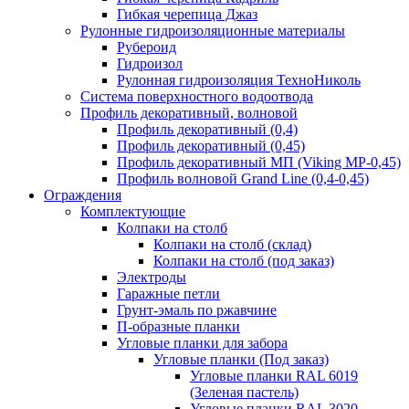
Гибкая черепица Джаз
Рулонные гидроизоляционные материалы
Рубероид
Гидроизол
Рулонная гидроизоляция ТехноНиколь
Система поверхностного водоотвода
Профиль декоративный, волновой
Профиль декоративный (0,4)
Профиль декоративный (0,45)
Профиль декоративный МП (Viking MP-0,45)
Профиль волновой Grand Line (0,4-0,45)
Ограждения
Комплектующие
Колпаки на столб
Колпаки на столб (склад)
Колпаки на столб (под заказ)
Электроды
Гаражные петли
Грунт-эмаль по ржавчине
П-образные планки
Угловые планки для забора
Угловые планки (Под заказ)
Угловые планки RAL 6019
(Зеленая пастель)
Угловые планки RAL 3020