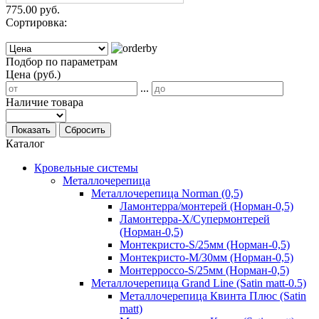
775.00 руб.
Сортировка:
Подбор по параметрам
Цена (руб.)
...
Наличие товара
Показать
Сбросить
Каталог
Кровельные системы
Металлочерепица
Металлочерепица Norman (0,5)
Ламонтерра/монтерей (Норман-0,5)
Ламонтерра-Х/Супермонтерей
(Норман-0,5)
Монтекристо-S/25мм (Норман-0,5)
Монтекристо-M/30мм (Норман-0,5)
Монтерроссо-S/25мм (Норман-0,5)
Металлочерепица Grand Line (Satin matt-0.5)
Металлочерепица Квинта Плюс (Satin
matt)