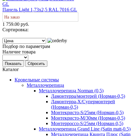
Панель Light 1,73х2,5 RAL 7016 GL
На заказ
1 759.00 руб.
Сортировка:
Подбор по параметрам
Наличие товара
Показать
Сбросить
Каталог
Кровельные системы
Металлочерепица
Металлочерепица Norman (0,5)
Ламонтерра/монтерей (Норман-0,5)
Ламонтерра-Х/Супермонтерей
(Норман-0,5)
Монтекристо-S/25мм (Норман-0,5)
Монтекристо-M/30мм (Норман-0,5)
Монтерроссо-S/25мм (Норман-0,5)
Металлочерепица Grand Line (Satin matt-0.5)
Металлочерепица Квинта Плюс (Satin