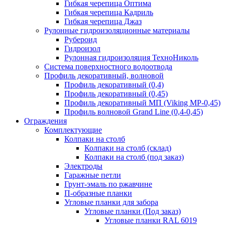
Гибкая черепица Оптима
Гибкая черепица Кадриль
Гибкая черепица Джаз
Рулонные гидроизоляционные материалы
Рубероид
Гидроизол
Рулонная гидроизоляция ТехноНиколь
Система поверхностного водоотвода
Профиль декоративный, волновой
Профиль декоративный (0,4)
Профиль декоративный (0,45)
Профиль декоративный МП (Viking MP-0,45)
Профиль волновой Grand Line (0,4-0,45)
Ограждения
Комплектующие
Колпаки на столб
Колпаки на столб (склад)
Колпаки на столб (под заказ)
Электроды
Гаражные петли
Грунт-эмаль по ржавчине
П-образные планки
Угловые планки для забора
Угловые планки (Под заказ)
Угловые планки RAL 6019