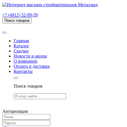
г. Рязань, проезд Яблочкова, дом 6, стр. В (НИТИ)
+7 (4912) 52-99-59
Поиск товаров
Товаров (
0
) на сумму
0.00 руб.
Главная
Каталог
Скидки
Новости и акции
О компании
Оплата и доставка
Контакты
Поиск товаров
Товаров (
0
) на сумму
0.00 руб.
Авторизация