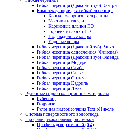
Гибкая черепица
Гибкая черепица (Драконий зуб) Кантри
Комплектующие для гибкой черепицы
Коньково-карнизная черепица
Мастики и гвозди
Карнизные планки ПЭ
Торцевые планки ПЭ
Подкладочные ковры
Ендовые ковры
Гибкая черепица (Драконий зуб) Ранчо
Гибкая черепица однослойная (Финская)
Гибкая черепица (Драконий зуб) Фазенда
Гибкая черепица Модерн
Гибкая черепица Самба
Гибкая черепица Сальса
Гибкая черепица Оптима
Гибкая черепица Кадриль
Гибкая черепица Джаз
Рулонные гидроизоляционные материалы
Рубероид
Гидроизол
Рулонная гидроизоляция ТехноНиколь
Система поверхностного водоотвода
Профиль декоративный, волновой
Профиль декоративный (0,4)