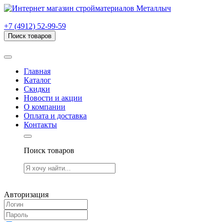
г. Рязань, проезд Яблочкова, дом 6, стр. В (НИТИ)
+7 (4912) 52-99-59
Поиск товаров
Товаров (
0
) на сумму
0.00 руб.
Главная
Каталог
Скидки
Новости и акции
О компании
Оплата и доставка
Контакты
Поиск товаров
Товаров (
0
) на сумму
0.00 руб.
Авторизация