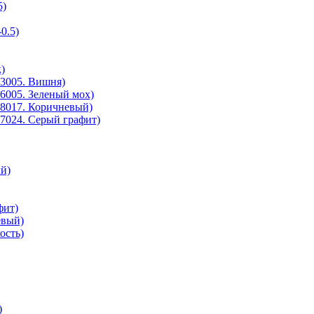
5)
0.5)
)
3005. Вишня)
6005. Зеленый мох)
8017. Коричневый)
7024. Серый графит)
й)
фит)
евый)
ость)
)