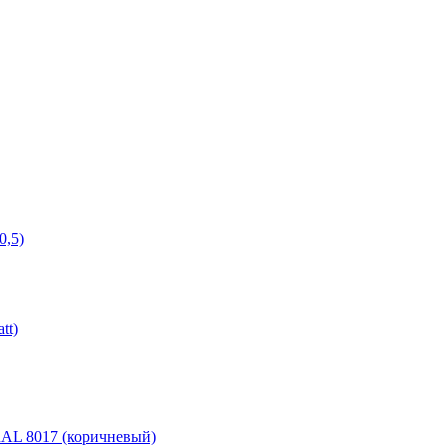
0,5)
tt)
 RAL 8017 (коричневый)