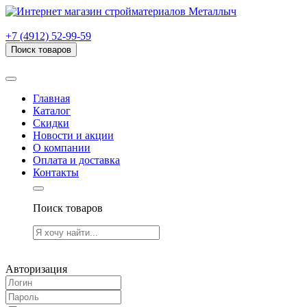
г. Рязань, проезд Яблочкова, дом 6, стр. В (НИТИ)
+7 (4912) 52-99-59
Поиск товаров
Товаров (
0
) на сумму
0.00 руб.
Главная
Каталог
Скидки
Новости и акции
О компании
Оплата и доставка
Контакты
Поиск товаров
Товаров (
0
) на сумму
0.00 руб.
Авторизация