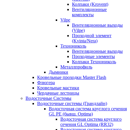
Колпаки (Krovent)
Вентиляционные
комплекты
Vilpe
Вентеляционные выходы
(Vilpe)
Проходной элемент
(Kvinta/Nera)
Технониколь
Вентеляционные выходы
Проходные элементы
Колпаки Технониколь
Металлпрофиль
Дымники
Кровельные проходки Master Flash
Флюгера
Кровельные мастики
Чердачные лестницы
Водосточные Системы
Водосточные системы (Грандлайн)
Водосточная система круглого сечения
GL PE (бывш. Optima)
Водосточная система круглого
сечения GL Optima (RR32)
Водосточная система круглого