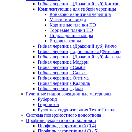
Гибкая черепица (Драконий зуб) Кантри
Комплектующие для гибкой черепицы
Коньково-карнизная черепица
Мастики и гвозди
Карнизные планки ПЭ
Торцевые планки ПЭ
Подкладочные ковры
Ендовые ковры
Гибкая черепица (Драконий зуб) Ранчо
Гибкая черепица однослойная (Финская)
Гибкая черепица (Драконий зуб) Фазенда
Гибкая черепица Модерн
Гибкая черепица Самба
Гибкая черепица Сальса
Гибкая черепица Оптима
Гибкая черепица Кадриль
Гибкая черепица Джаз
Рулонные гидроизоляционные материалы
Рубероид
Гидроизол
Рулонная гидроизоляция ТехноНиколь
Система поверхностного водоотвода
Профиль декоративный, волновой
Профиль декоративный (0,4)
Профиль декоративный (0,45)