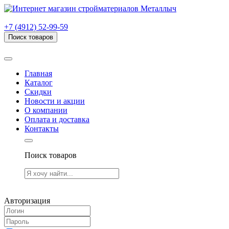
г. Рязань, проезд Яблочкова, дом 6, стр. В (НИТИ)
+7 (4912) 52-99-59
Поиск товаров
Товаров (
0
) на сумму
0.00 руб.
Главная
Каталог
Скидки
Новости и акции
О компании
Оплата и доставка
Контакты
Поиск товаров
Товаров (
0
) на сумму
0.00 руб.
Авторизация