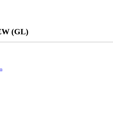
EW (GL)
um
 в Рязани