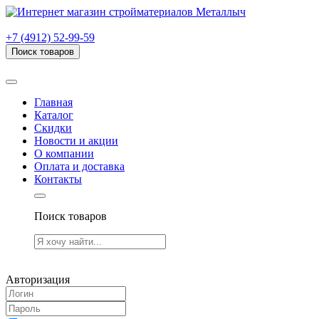
г. Рязань, проезд Яблочкова, дом 6, стр. В (НИТИ)
+7 (4912) 52-99-59
Поиск товаров
Товаров (
0
) на сумму
0.00 руб.
Главная
Каталог
Скидки
Новости и акции
О компании
Оплата и доставка
Контакты
Поиск товаров
Товаров (
0
) на сумму
0.00 руб.
Авторизация