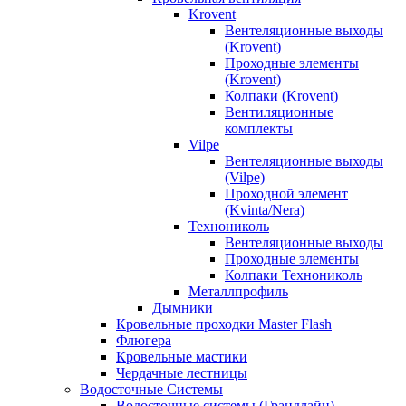
Krovent
Вентеляционные выходы
(Krovent)
Проходные элементы
(Krovent)
Колпаки (Krovent)
Вентиляционные
комплекты
Vilpe
Вентеляционные выходы
(Vilpe)
Проходной элемент
(Kvinta/Nera)
Технониколь
Вентеляционные выходы
Проходные элементы
Колпаки Технониколь
Металлпрофиль
Дымники
Кровельные проходки Master Flash
Флюгера
Кровельные мастики
Чердачные лестницы
Водосточные Системы
Водосточные системы (Грандлайн)