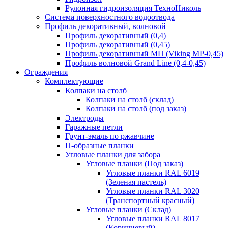
Рулонная гидроизоляция ТехноНиколь
Система поверхностного водоотвода
Профиль декоративный, волновой
Профиль декоративный (0,4)
Профиль декоративный (0,45)
Профиль декоративный МП (Viking MP-0,45)
Профиль волновой Grand Line (0,4-0,45)
Ограждения
Комплектующие
Колпаки на столб
Колпаки на столб (склад)
Колпаки на столб (под заказ)
Электроды
Гаражные петли
Грунт-эмаль по ржавчине
П-образные планки
Угловые планки для забора
Угловые планки (Под заказ)
Угловые планки RAL 6019
(Зеленая пастель)
Угловые планки RAL 3020
(Транспортный красный)
Угловые планки (Склад)
Угловые планки RAL 8017
(Коричневый)