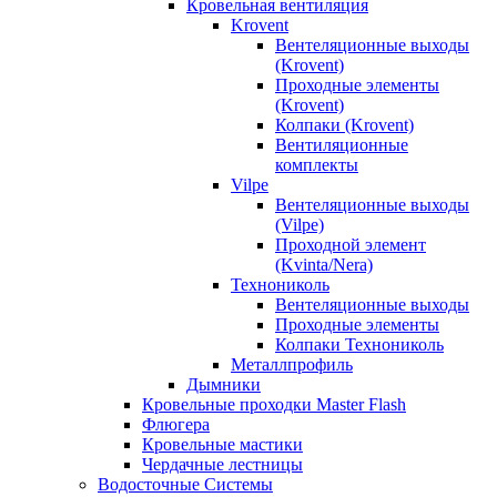
Кровельная вентиляция
Krovent
Вентеляционные выходы
(Krovent)
Проходные элементы
(Krovent)
Колпаки (Krovent)
Вентиляционные
комплекты
Vilpe
Вентеляционные выходы
(Vilpe)
Проходной элемент
(Kvinta/Nera)
Технониколь
Вентеляционные выходы
Проходные элементы
Колпаки Технониколь
Металлпрофиль
Дымники
Кровельные проходки Master Flash
Флюгера
Кровельные мастики
Чердачные лестницы
Водосточные Системы