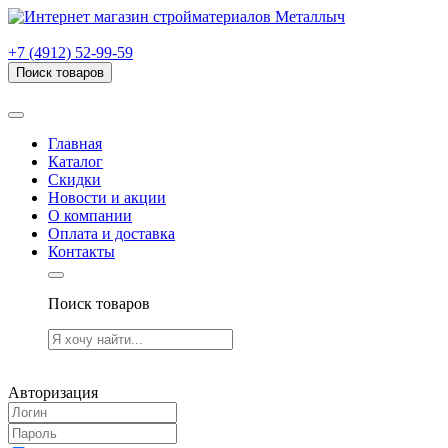
г. Рязань, проезд Яблочкова, дом 6, стр. В (НИТИ)
+7 (4912) 52-99-59
Поиск товаров
Товаров (
0
) на сумму
0.00 руб.
Главная
Каталог
Скидки
Новости и акции
О компании
Оплата и доставка
Контакты
Поиск товаров
Товаров (
0
) на сумму
0.00 руб.
Авторизация