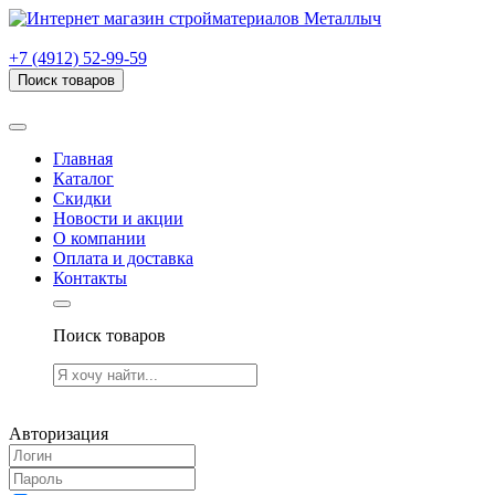
г. Рязань, проезд Яблочкова, дом 6, стр. В (НИТИ)
+7 (4912) 52-99-59
Поиск товаров
Товаров (
0
) на сумму
0.00 руб.
Главная
Каталог
Скидки
Новости и акции
О компании
Оплата и доставка
Контакты
Поиск товаров
Товаров (
0
) на сумму
0.00 руб.
Авторизация