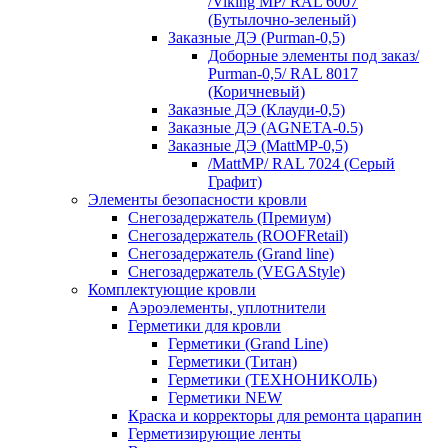
/Viking MP/ RAL 6007
(Бутылочно-зеленый)
Заказные ДЭ (Purman-0,5)
Доборные элементы под заказ/
Purman-0,5/ RAL 8017
(Коричневый)
Заказные ДЭ (Клауди-0,5)
Заказные ДЭ (AGNETA-0.5)
Заказные ДЭ (MattMP-0,5)
/MattMP/ RAL 7024 (Серый
Графит)
Элементы безопасности кровли
Снегозадержатель (Премиум)
Снегозадержатель (ROOFRetail)
Снегозадержатель (Grand line)
Снегозадержатель (VEGAStyle)
Комплектующие кровли
Аэроэлементы, уплотнители
Герметики для кровли
Герметики (Grand Line)
Герметики (Титан)
Герметики (ТЕХНОНИКОЛЬ)
Герметики NEW
Краска и корректоры для ремонта царапин
Герметизирующие ленты