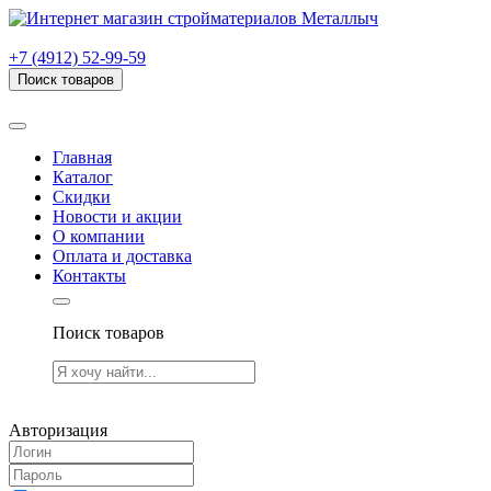
г. Рязань, проезд Яблочкова, дом 6, стр. В (НИТИ)
+7 (4912) 52-99-59
Поиск товаров
Товаров (
0
) на сумму
0.00 руб.
Главная
Каталог
Скидки
Новости и акции
О компании
Оплата и доставка
Контакты
Поиск товаров
Товаров (
0
) на сумму
0.00 руб.
Авторизация