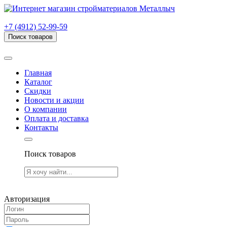
г. Рязань, проезд Яблочкова, дом 6, стр. В (НИТИ)
+7 (4912) 52-99-59
Поиск товаров
Товаров (
0
) на сумму
0.00 руб.
Главная
Каталог
Скидки
Новости и акции
О компании
Оплата и доставка
Контакты
Поиск товаров
Товаров (
0
) на сумму
0.00 руб.
Авторизация