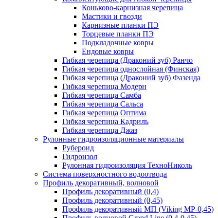
Коньково-карнизная черепица
Мастики и гвозди
Карнизные планки ПЭ
Торцевые планки ПЭ
Подкладочные ковры
Ендовые ковры
Гибкая черепица (Драконий зуб) Ранчо
Гибкая черепица однослойная (Финская)
Гибкая черепица (Драконий зуб) Фазенда
Гибкая черепица Модерн
Гибкая черепица Самба
Гибкая черепица Сальса
Гибкая черепица Оптима
Гибкая черепица Кадриль
Гибкая черепица Джаз
Рулонные гидроизоляционные материалы
Рубероид
Гидроизол
Рулонная гидроизоляция ТехноНиколь
Система поверхностного водоотвода
Профиль декоративный, волновой
Профиль декоративный (0,4)
Профиль декоративный (0,45)
Профиль декоративный МП (Viking MP-0,45)
Профиль волновой Grand Line (0,4-0,45)