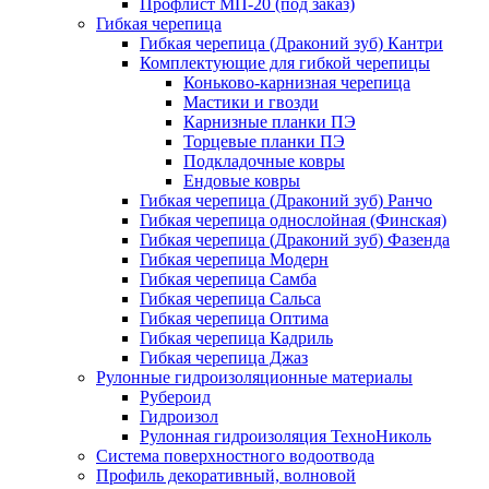
Профлист МП-20 (под заказ)
Гибкая черепица
Гибкая черепица (Драконий зуб) Кантри
Комплектующие для гибкой черепицы
Коньково-карнизная черепица
Мастики и гвозди
Карнизные планки ПЭ
Торцевые планки ПЭ
Подкладочные ковры
Ендовые ковры
Гибкая черепица (Драконий зуб) Ранчо
Гибкая черепица однослойная (Финская)
Гибкая черепица (Драконий зуб) Фазенда
Гибкая черепица Модерн
Гибкая черепица Самба
Гибкая черепица Сальса
Гибкая черепица Оптима
Гибкая черепица Кадриль
Гибкая черепица Джаз
Рулонные гидроизоляционные материалы
Рубероид
Гидроизол
Рулонная гидроизоляция ТехноНиколь
Система поверхностного водоотвода
Профиль декоративный, волновой