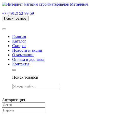
г. Рязань, проезд Яблочкова, дом 6, стр. В (НИТИ)
+7 (4912) 52-99-59
Поиск товаров
Товаров (
0
) на сумму
0.00 руб.
Главная
Каталог
Скидки
Новости и акции
О компании
Оплата и доставка
Контакты
Поиск товаров
Товаров (
0
) на сумму
0.00 руб.
Авторизация