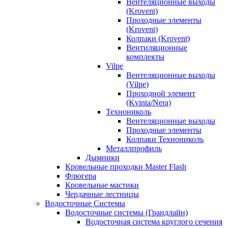
Вентеляционные выходы
(Krovent)
Проходные элементы
(Krovent)
Колпаки (Krovent)
Вентиляционные
комплекты
Vilpe
Вентеляционные выходы
(Vilpe)
Проходной элемент
(Kvinta/Nera)
Технониколь
Вентеляционные выходы
Проходные элементы
Колпаки Технониколь
Металлпрофиль
Дымники
Кровельные проходки Master Flash
Флюгера
Кровельные мастики
Чердачные лестницы
Водосточные Системы
Водосточные системы (Грандлайн)
Водосточная система круглого сечения