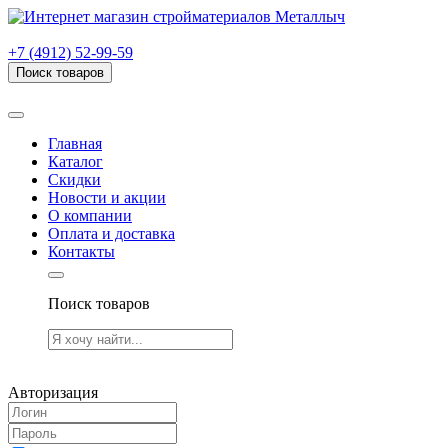
г. Рязань, проезд Яблочкова, дом 6, стр. В (НИТИ)
+7 (4912) 52-99-59
Поиск товаров
Товаров (
0
) на сумму
0.00 руб.
Главная
Каталог
Скидки
Новости и акции
О компании
Оплата и доставка
Контакты
Поиск товаров
Товаров (
0
) на сумму
0.00 руб.
Авторизация