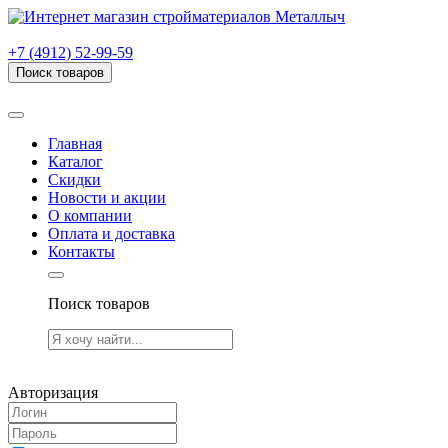
г. Рязань, проезд Яблочкова, дом 6, стр. В (НИТИ)
+7 (4912) 52-99-59
Поиск товаров
Товаров (
0
) на сумму
0.00 руб.
Главная
Каталог
Скидки
Новости и акции
О компании
Оплата и доставка
Контакты
Поиск товаров
Товаров (
0
) на сумму
0.00 руб.
Авторизация