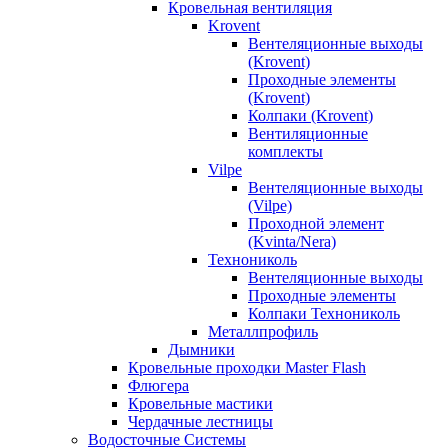
Кровельная вентиляция
Krovent
Вентеляционные выходы
(Krovent)
Проходные элементы
(Krovent)
Колпаки (Krovent)
Вентиляционные
комплекты
Vilpe
Вентеляционные выходы
(Vilpe)
Проходной элемент
(Kvinta/Nera)
Технониколь
Вентеляционные выходы
Проходные элементы
Колпаки Технониколь
Металлпрофиль
Дымники
Кровельные проходки Master Flash
Флюгера
Кровельные мастики
Чердачные лестницы
Водосточные Системы