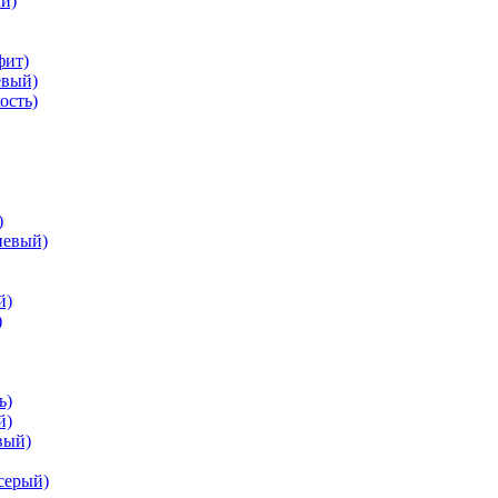
й)
фит)
евый)
ость)
)
невый)
й)
)
ь)
й)
вый)
серый)