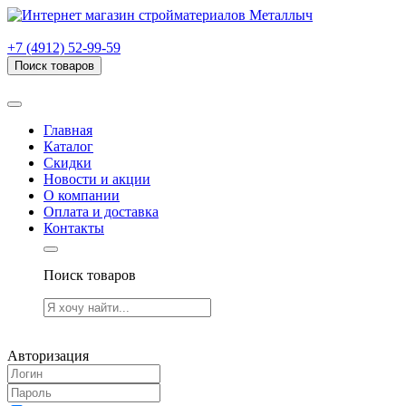
г. Рязань, проезд Яблочкова, дом 6, стр. В (НИТИ)
+7 (4912) 52-99-59
Поиск товаров
Товаров (
0
) на сумму
0.00 руб.
Главная
Каталог
Скидки
Новости и акции
О компании
Оплата и доставка
Контакты
Поиск товаров
Товаров (
0
) на сумму
0.00 руб.
Авторизация