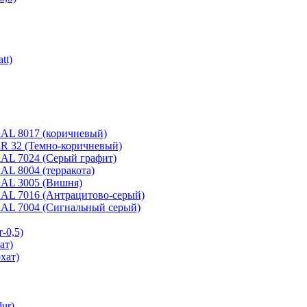
tt)
 RAL 8017 (коричневый)
 RR 32 (Темно-коричневый)
 RAL 7024 (Серый графит)
RAL 8004 (терракота)
 RAL 3005 (Вишня)
 RAL 7016 (Антрацитово-серый)
 RAL 7004 (Сигнальный серый)
-0,5)
ат)
хат)
ur)