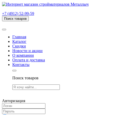
г. Рязань, проезд Яблочкова, дом 6, стр. В (НИТИ)
+7 (4912) 52-99-59
Поиск товаров
Товаров (
0
) на сумму
0.00 руб.
Главная
Каталог
Скидки
Новости и акции
О компании
Оплата и доставка
Контакты
Поиск товаров
Товаров (
0
) на сумму
0.00 руб.
Авторизация