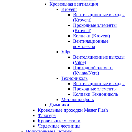
Кровельная вентиляция
Krovent
Вентеляционные выходы
(Krovent)
Проходные элементы
(Krovent)
Колпаки (Krovent)
Вентиляционные
комплекты
Vilpe
Вентеляционные выходы
(Vilpe)
Проходной элемент
(Kvinta/Nera)
Технониколь
Вентеляционные выходы
Проходные элементы
Колпаки Технониколь
Металлпрофиль
Дымники
Кровельные проходки Master Flash
Флюгера
Кровельные мастики
Чердачные лестницы
Водосточные Системы