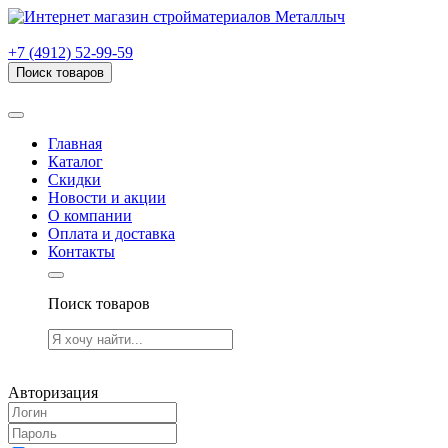
г. Рязань, проезд Яблочкова, дом 6, стр. В (НИТИ)
+7 (4912) 52-99-59
Поиск товаров
Товаров (
0
) на сумму
0.00 руб.
Главная
Каталог
Скидки
Новости и акции
О компании
Оплата и доставка
Контакты
Поиск товаров
Товаров (
0
) на сумму
0.00 руб.
Авторизация