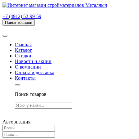
г. Рязань, проезд Яблочкова, дом 6, стр. В (НИТИ)
+7 (4912) 52-99-59
Поиск товаров
Товаров (
0
) на сумму
0.00 руб.
Главная
Каталог
Скидки
Новости и акции
О компании
Оплата и доставка
Контакты
Поиск товаров
Товаров (
0
) на сумму
0.00 руб.
Авторизация