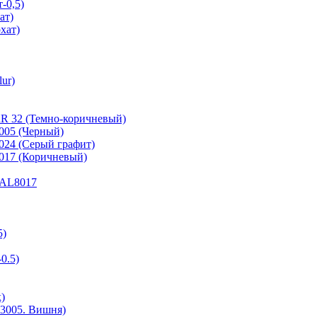
-0,5)
ат)
хат)
ur)
RR 32 (Темно-коричневый)
9005 (Черный)
7024 (Серый графит)
8017 (Коричневый)
 RAL8017
5)
0.5)
)
3005. Вишня)