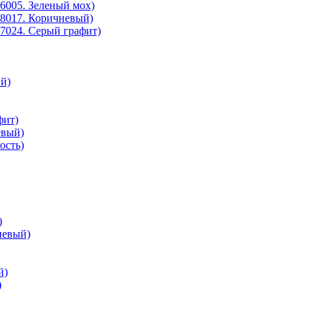
6005. Зеленый мох)
8017. Коричневый)
7024. Серый графит)
й)
фит)
евый)
ость)
)
невый)
й)
)