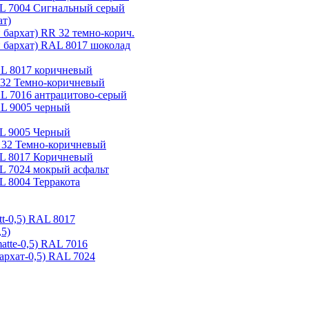
RAL 7004 Сигнальный серый
ат)
 бархат) RR 32 темно-корич.
й бархат) RAL 8017 шоколад
AL 8017 коричневый
RR32 Темно-коричневый
AL 7016 антрацитово-серый
AL 9005 черный
AL 9005 Черный
R 32 Темно-коричневый
AL 8017 Коричневый
AL 7024 мокрый асфальт
L 8004 Терракота
tt-0,5) RAL 8017
,5)
atte-0,5) RAL 7016
архат-0,5) RAL 7024