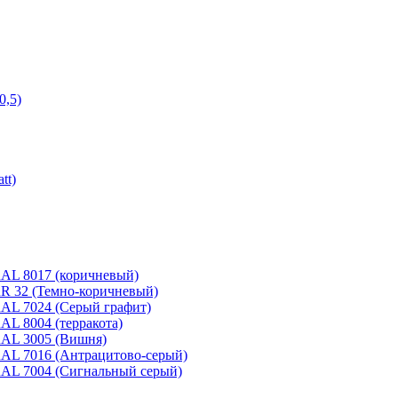
0,5)
tt)
 RAL 8017 (коричневый)
 RR 32 (Темно-коричневый)
 RAL 7024 (Серый графит)
RAL 8004 (терракота)
 RAL 3005 (Вишня)
 RAL 7016 (Антрацитово-серый)
 RAL 7004 (Сигнальный серый)