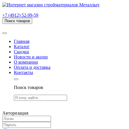
г. Рязань, проезд Яблочкова, дом 6, стр. В (НИТИ)
+7 (4912) 52-99-59
Поиск товаров
Товаров (
0
) на сумму
0.00 руб.
Главная
Каталог
Скидки
Новости и акции
О компании
Оплата и доставка
Контакты
Поиск товаров
Товаров (
0
) на сумму
0.00 руб.
Авторизация