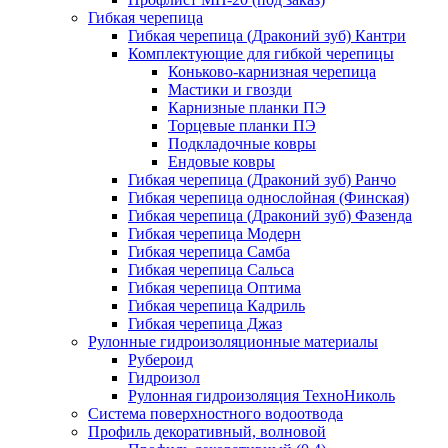
Гибкая черепица
Гибкая черепица (Драконий зуб) Кантри
Комплектующие для гибкой черепицы
Коньково-карнизная черепица
Мастики и гвозди
Карнизные планки ПЭ
Торцевые планки ПЭ
Подкладочные ковры
Ендовые ковры
Гибкая черепица (Драконий зуб) Ранчо
Гибкая черепица однослойная (Финская)
Гибкая черепица (Драконий зуб) Фазенда
Гибкая черепица Модерн
Гибкая черепица Самба
Гибкая черепица Сальса
Гибкая черепица Оптима
Гибкая черепица Кадриль
Гибкая черепица Джаз
Рулонные гидроизоляционные материалы
Рубероид
Гидроизол
Рулонная гидроизоляция ТехноНиколь
Система поверхностного водоотвода
Профиль декоративный, волновой