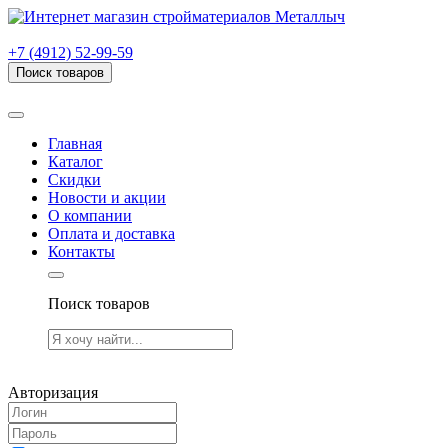
г. Рязань, проезд Яблочкова, дом 6, стр. В (НИТИ)
+7 (4912) 52-99-59
Поиск товаров
Товаров (
0
) на сумму
0.00 руб.
Главная
Каталог
Скидки
Новости и акции
О компании
Оплата и доставка
Контакты
Поиск товаров
Товаров (
0
) на сумму
0.00 руб.
Авторизация