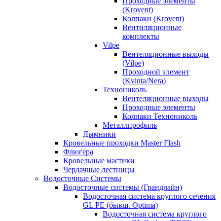
Проходные элементы
(Krovent)
Колпаки (Krovent)
Вентиляционные
комплекты
Vilpe
Вентеляционные выходы
(Vilpe)
Проходной элемент
(Kvinta/Nera)
Технониколь
Вентеляционные выходы
Проходные элементы
Колпаки Технониколь
Металлпрофиль
Дымники
Кровельные проходки Master Flash
Флюгера
Кровельные мастики
Чердачные лестницы
Водосточные Системы
Водосточные системы (Грандлайн)
Водосточная система круглого сечения
GL PE (бывш. Optima)
Водосточная система круглого