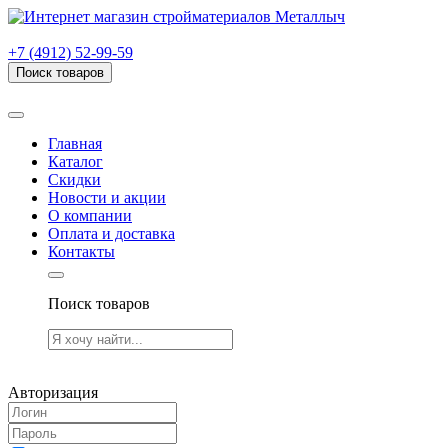
г. Рязань, проезд Яблочкова, дом 6, стр. В (НИТИ)
+7 (4912) 52-99-59
Поиск товаров
Товаров (
0
) на сумму
0.00 руб.
Главная
Каталог
Скидки
Новости и акции
О компании
Оплата и доставка
Контакты
Поиск товаров
Товаров (
0
) на сумму
0.00 руб.
Авторизация