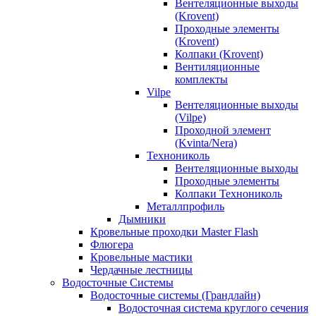
Вентеляционные выходы
(Krovent)
Проходные элементы
(Krovent)
Колпаки (Krovent)
Вентиляционные
комплекты
Vilpe
Вентеляционные выходы
(Vilpe)
Проходной элемент
(Kvinta/Nera)
Технониколь
Вентеляционные выходы
Проходные элементы
Колпаки Технониколь
Металлпрофиль
Дымники
Кровельные проходки Master Flash
Флюгера
Кровельные мастики
Чердачные лестницы
Водосточные Системы
Водосточные системы (Грандлайн)
Водосточная система круглого сечения