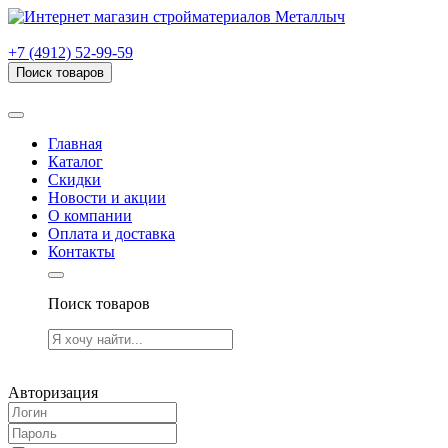
г. Рязань, проезд Яблочкова, дом 6, стр. В (НИТИ)
+7 (4912) 52-99-59
Поиск товаров
Товаров (
0
) на сумму
0.00 руб.
Главная
Каталог
Скидки
Новости и акции
О компании
Оплата и доставка
Контакты
Поиск товаров
Товаров (
0
) на сумму
0.00 руб.
Авторизация