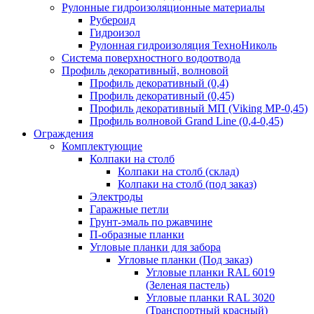
Рулонные гидроизоляционные материалы
Рубероид
Гидроизол
Рулонная гидроизоляция ТехноНиколь
Система поверхностного водоотвода
Профиль декоративный, волновой
Профиль декоративный (0,4)
Профиль декоративный (0,45)
Профиль декоративный МП (Viking MP-0,45)
Профиль волновой Grand Line (0,4-0,45)
Ограждения
Комплектующие
Колпаки на столб
Колпаки на столб (склад)
Колпаки на столб (под заказ)
Электроды
Гаражные петли
Грунт-эмаль по ржавчине
П-образные планки
Угловые планки для забора
Угловые планки (Под заказ)
Угловые планки RAL 6019
(Зеленая пастель)
Угловые планки RAL 3020
(Транспортный красный)