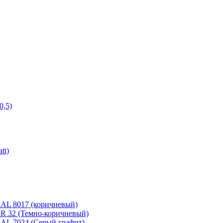
0,5)
tt)
 RAL 8017 (коричневый)
 RR 32 (Темно-коричневый)
 RAL 7024 (Серый графит)