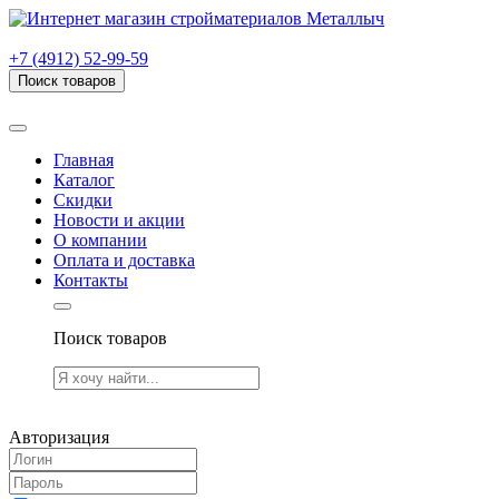
г. Рязань, проезд Яблочкова, дом 6, стр. В (НИТИ)
+7 (4912) 52-99-59
Поиск товаров
Товаров (
0
) на сумму
0.00 руб.
Главная
Каталог
Скидки
Новости и акции
О компании
Оплата и доставка
Контакты
Поиск товаров
Товаров (
0
) на сумму
0.00 руб.
Авторизация