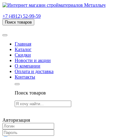
г. Рязань, проезд Яблочкова, дом 6, стр. В (НИТИ)
+7 (4912) 52-99-59
Поиск товаров
Товаров (
0
) на сумму
0.00 руб.
Главная
Каталог
Скидки
Новости и акции
О компании
Оплата и доставка
Контакты
Поиск товаров
Товаров (
0
) на сумму
0.00 руб.
Авторизация