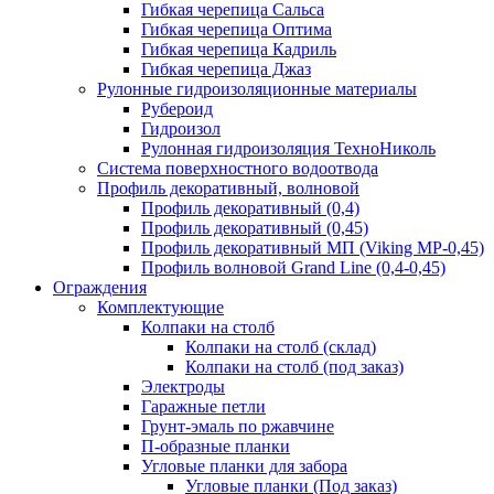
Гибкая черепица Сальса
Гибкая черепица Оптима
Гибкая черепица Кадриль
Гибкая черепица Джаз
Рулонные гидроизоляционные материалы
Рубероид
Гидроизол
Рулонная гидроизоляция ТехноНиколь
Система поверхностного водоотвода
Профиль декоративный, волновой
Профиль декоративный (0,4)
Профиль декоративный (0,45)
Профиль декоративный МП (Viking MP-0,45)
Профиль волновой Grand Line (0,4-0,45)
Ограждения
Комплектующие
Колпаки на столб
Колпаки на столб (склад)
Колпаки на столб (под заказ)
Электроды
Гаражные петли
Грунт-эмаль по ржавчине
П-образные планки
Угловые планки для забора
Угловые планки (Под заказ)