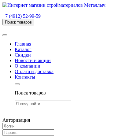
г. Рязань, проезд Яблочкова, дом 6, стр. В (НИТИ)
+7 (4912) 52-99-59
Поиск товаров
Товаров (
0
) на сумму
0.00 руб.
Главная
Каталог
Скидки
Новости и акции
О компании
Оплата и доставка
Контакты
Поиск товаров
Товаров (
0
) на сумму
0.00 руб.
Авторизация