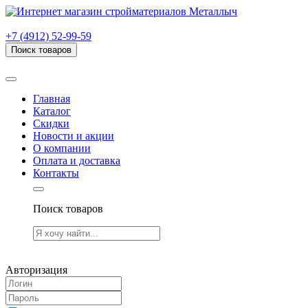
г. Рязань, проезд Яблочкова, дом 6, стр. В (НИТИ)
+7 (4912) 52-99-59
Поиск товаров
Товаров (
0
) на сумму
0.00 руб.
Главная
Каталог
Скидки
Новости и акции
О компании
Оплата и доставка
Контакты
Поиск товаров
Товаров (
0
) на сумму
0.00 руб.
Авторизация