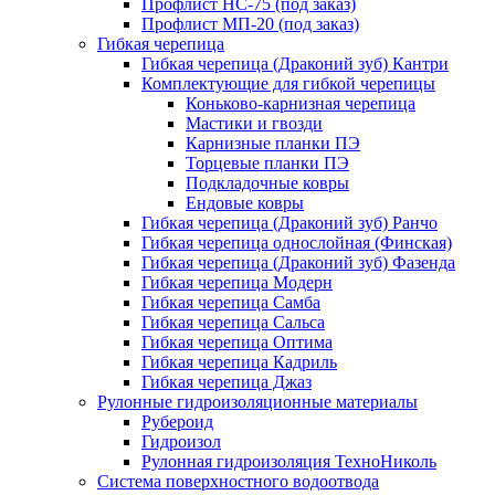
Профлист НС-75 (под заказ)
Профлист МП-20 (под заказ)
Гибкая черепица
Гибкая черепица (Драконий зуб) Кантри
Комплектующие для гибкой черепицы
Коньково-карнизная черепица
Мастики и гвозди
Карнизные планки ПЭ
Торцевые планки ПЭ
Подкладочные ковры
Ендовые ковры
Гибкая черепица (Драконий зуб) Ранчо
Гибкая черепица однослойная (Финская)
Гибкая черепица (Драконий зуб) Фазенда
Гибкая черепица Модерн
Гибкая черепица Самба
Гибкая черепица Сальса
Гибкая черепица Оптима
Гибкая черепица Кадриль
Гибкая черепица Джаз
Рулонные гидроизоляционные материалы
Рубероид
Гидроизол
Рулонная гидроизоляция ТехноНиколь
Система поверхностного водоотвода