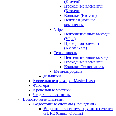
(Krovent)
Проходные элементы
(Krovent)
Колпаки (Krovent)
Вентиляционные
комплекты
Vilpe
Вентеляционные выходы
(Vilpe)
Проходной элемент
(Kvinta/Nera)
Технониколь
Вентеляционные выходы
Проходные элементы
Колпаки Технониколь
Металлпрофиль
Дымники
Кровельные проходки Master Flash
Флюгера
Кровельные мастики
Чердачные лестницы
Водосточные Системы
Водосточные системы (Грандлайн)
Водосточная система круглого сечения
GL PE (бывш. Optima)