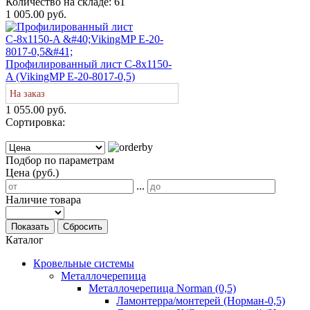
Количество на складе:
61
1 005.00 руб.
Профилированный лист С-8х1150-
A (VikingMP E-20-8017-0,5)
На заказ
1 055.00 руб.
Сортировка:
Подбор по параметрам
Цена (руб.)
...
Наличие товара
Показать
Сбросить
Каталог
Кровельные системы
Металлочерепица
Металлочерепица Norman (0,5)
Ламонтерра/монтерей (Норман-0,5)