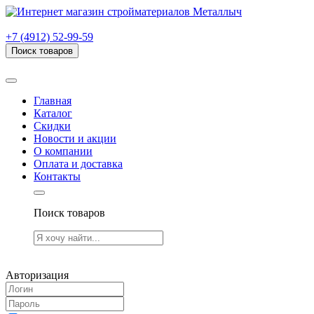
г. Рязань, проезд Яблочкова, дом 6, стр. В (НИТИ)
+7 (4912) 52-99-59
Поиск товаров
Товаров (
0
) на сумму
0.00 руб.
Главная
Каталог
Скидки
Новости и акции
О компании
Оплата и доставка
Контакты
Поиск товаров
Товаров (
0
) на сумму
0.00 руб.
Авторизация