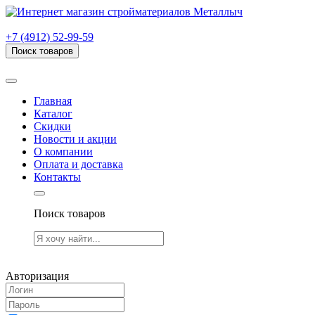
г. Рязань, проезд Яблочкова, дом 6, стр. В (НИТИ)
+7 (4912) 52-99-59
Поиск товаров
Товаров (
0
) на сумму
0.00 руб.
Главная
Каталог
Скидки
Новости и акции
О компании
Оплата и доставка
Контакты
Поиск товаров
Товаров (
0
) на сумму
0.00 руб.
Авторизация