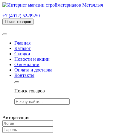
г. Рязань, проезд Яблочкова, дом 6, стр. В (НИТИ)
+7 (4912) 52-99-59
Поиск товаров
Товаров (
0
) на сумму
0.00 руб.
Главная
Каталог
Скидки
Новости и акции
О компании
Оплата и доставка
Контакты
Поиск товаров
Товаров (
0
) на сумму
0.00 руб.
Авторизация