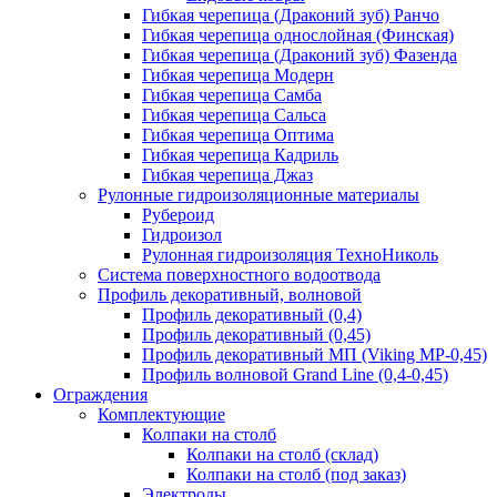
Гибкая черепица (Драконий зуб) Ранчо
Гибкая черепица однослойная (Финская)
Гибкая черепица (Драконий зуб) Фазенда
Гибкая черепица Модерн
Гибкая черепица Самба
Гибкая черепица Сальса
Гибкая черепица Оптима
Гибкая черепица Кадриль
Гибкая черепица Джаз
Рулонные гидроизоляционные материалы
Рубероид
Гидроизол
Рулонная гидроизоляция ТехноНиколь
Система поверхностного водоотвода
Профиль декоративный, волновой
Профиль декоративный (0,4)
Профиль декоративный (0,45)
Профиль декоративный МП (Viking MP-0,45)
Профиль волновой Grand Line (0,4-0,45)
Ограждения
Комплектующие
Колпаки на столб
Колпаки на столб (склад)
Колпаки на столб (под заказ)
Электроды