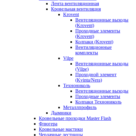
Лента вентиляционная
Кровельная вентиляция
Krovent
Вентеляционные выходы
(Krovent)
Проходные элементы
(Krovent)
Колпаки (Krovent)
Вентиляционные
комплекты
Vilpe
Вентеляционные выходы
(Vilpe)
Проходной элемент
(Kvinta/Nera)
Технониколь
Вентеляционные выходы
Проходные элементы
Колпаки Технониколь
Металлпрофиль
Дымники
Кровельные проходки Master Flash
Флюгера
Кровельные мастики
Чердачные лестницы