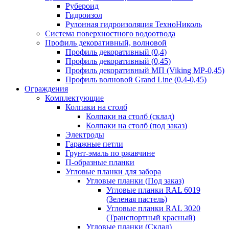
Рубероид
Гидроизол
Рулонная гидроизоляция ТехноНиколь
Система поверхностного водоотвода
Профиль декоративный, волновой
Профиль декоративный (0,4)
Профиль декоративный (0,45)
Профиль декоративный МП (Viking MP-0,45)
Профиль волновой Grand Line (0,4-0,45)
Ограждения
Комплектующие
Колпаки на столб
Колпаки на столб (склад)
Колпаки на столб (под заказ)
Электроды
Гаражные петли
Грунт-эмаль по ржавчине
П-образные планки
Угловые планки для забора
Угловые планки (Под заказ)
Угловые планки RAL 6019
(Зеленая пастель)
Угловые планки RAL 3020
(Транспортный красный)
Угловые планки (Склад)