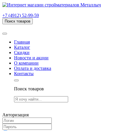
г. Рязань, проезд Яблочкова, дом 6, стр. В (НИТИ)
+7 (4912) 52-99-59
Поиск товаров
Товаров (
0
) на сумму
0.00 руб.
Главная
Каталог
Скидки
Новости и акции
О компании
Оплата и доставка
Контакты
Поиск товаров
Товаров (
0
) на сумму
0.00 руб.
Авторизация