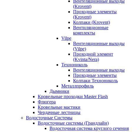
Вентеляционные выходы
(Krovent)
Проходные элементы
(Krovent)
Колпаки (Krovent)
Вентиляционные
комплекты
Vilpe
Вентеляционные выходы
(Vilpe)
Проходной элемент
(Kvinta/Nera)
Технониколь
Вентеляционные выходы
Проходные элементы
Колпаки Технониколь
Металлпрофиль
Дымники
Кровельные проходки Master Flash
Флюгера
Кровельные мастики
Чердачные лестницы
Водосточные Системы
Водосточные системы (Грандлайн)
Водосточная система круглого сечения