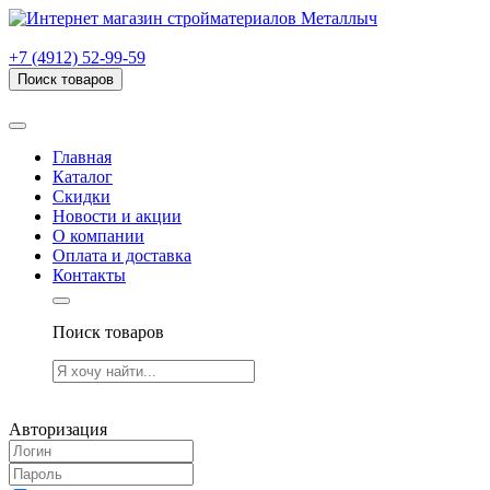
г. Рязань, проезд Яблочкова, дом 6, стр. В (НИТИ)
+7 (4912) 52-99-59
Поиск товаров
Товаров (
0
) на сумму
0.00 руб.
Главная
Каталог
Скидки
Новости и акции
О компании
Оплата и доставка
Контакты
Поиск товаров
Товаров (
0
) на сумму
0.00 руб.
Авторизация