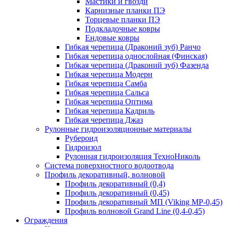
Мастики и гвозди
Карнизные планки ПЭ
Торцевые планки ПЭ
Подкладочные ковры
Ендовые ковры
Гибкая черепица (Драконий зуб) Ранчо
Гибкая черепица однослойная (Финская)
Гибкая черепица (Драконий зуб) Фазенда
Гибкая черепица Модерн
Гибкая черепица Самба
Гибкая черепица Сальса
Гибкая черепица Оптима
Гибкая черепица Кадриль
Гибкая черепица Джаз
Рулонные гидроизоляционные материалы
Рубероид
Гидроизол
Рулонная гидроизоляция ТехноНиколь
Система поверхностного водоотвода
Профиль декоративный, волновой
Профиль декоративный (0,4)
Профиль декоративный (0,45)
Профиль декоративный МП (Viking MP-0,45)
Профиль волновой Grand Line (0,4-0,45)
Ограждения