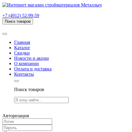
г. Рязань, проезд Яблочкова, дом 6, стр. В (НИТИ)
+7 (4912) 52-99-59
Поиск товаров
Товаров (
0
) на сумму
0.00 руб.
Главная
Каталог
Скидки
Новости и акции
О компании
Оплата и доставка
Контакты
Поиск товаров
Товаров (
0
) на сумму
0.00 руб.
Авторизация