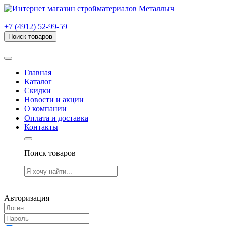
г. Рязань, проезд Яблочкова, дом 6, стр. В (НИТИ)
+7 (4912) 52-99-59
Поиск товаров
Товаров (
0
) на сумму
0.00 руб.
Главная
Каталог
Скидки
Новости и акции
О компании
Оплата и доставка
Контакты
Поиск товаров
Товаров (
0
) на сумму
0.00 руб.
Авторизация