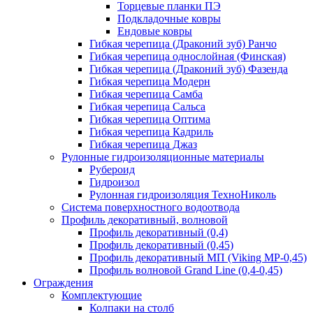
Торцевые планки ПЭ
Подкладочные ковры
Ендовые ковры
Гибкая черепица (Драконий зуб) Ранчо
Гибкая черепица однослойная (Финская)
Гибкая черепица (Драконий зуб) Фазенда
Гибкая черепица Модерн
Гибкая черепица Самба
Гибкая черепица Сальса
Гибкая черепица Оптима
Гибкая черепица Кадриль
Гибкая черепица Джаз
Рулонные гидроизоляционные материалы
Рубероид
Гидроизол
Рулонная гидроизоляция ТехноНиколь
Система поверхностного водоотвода
Профиль декоративный, волновой
Профиль декоративный (0,4)
Профиль декоративный (0,45)
Профиль декоративный МП (Viking MP-0,45)
Профиль волновой Grand Line (0,4-0,45)
Ограждения
Комплектующие
Колпаки на столб