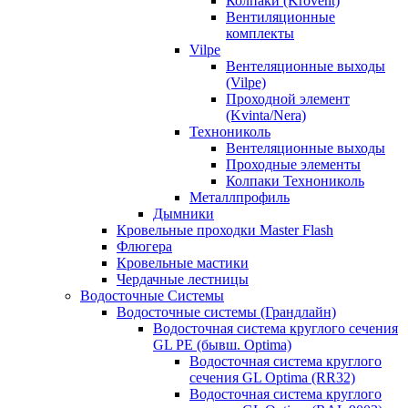
Колпаки (Krovent)
Вентиляционные
комплекты
Vilpe
Вентеляционные выходы
(Vilpe)
Проходной элемент
(Kvinta/Nera)
Технониколь
Вентеляционные выходы
Проходные элементы
Колпаки Технониколь
Металлпрофиль
Дымники
Кровельные проходки Master Flash
Флюгера
Кровельные мастики
Чердачные лестницы
Водосточные Системы
Водосточные системы (Грандлайн)
Водосточная система круглого сечения
GL PE (бывш. Optima)
Водосточная система круглого
сечения GL Optima (RR32)
Водосточная система круглого