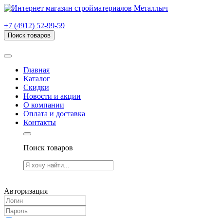
г. Рязань, проезд Яблочкова, дом 6, стр. В (НИТИ)
+7 (4912) 52-99-59
Поиск товаров
Товаров (
0
) на сумму
0.00 руб.
Главная
Каталог
Скидки
Новости и акции
О компании
Оплата и доставка
Контакты
Поиск товаров
Товаров (
0
) на сумму
0.00 руб.
Авторизация