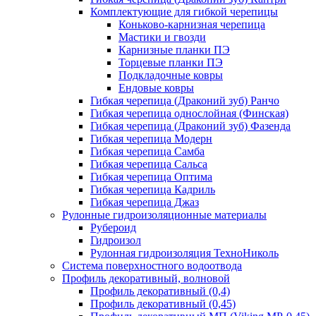
Комплектующие для гибкой черепицы
Коньково-карнизная черепица
Мастики и гвозди
Карнизные планки ПЭ
Торцевые планки ПЭ
Подкладочные ковры
Ендовые ковры
Гибкая черепица (Драконий зуб) Ранчо
Гибкая черепица однослойная (Финская)
Гибкая черепица (Драконий зуб) Фазенда
Гибкая черепица Модерн
Гибкая черепица Самба
Гибкая черепица Сальса
Гибкая черепица Оптима
Гибкая черепица Кадриль
Гибкая черепица Джаз
Рулонные гидроизоляционные материалы
Рубероид
Гидроизол
Рулонная гидроизоляция ТехноНиколь
Система поверхностного водоотвода
Профиль декоративный, волновой
Профиль декоративный (0,4)
Профиль декоративный (0,45)