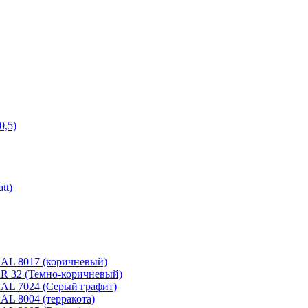
0,5)
tt)
 RAL 8017 (коричневый)
 RR 32 (Темно-коричневый)
 RAL 7024 (Серый графит)
RAL 8004 (терракота)