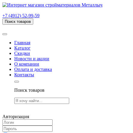
г. Рязань, проезд Яблочкова, дом 6, стр. В (НИТИ)
+7 (4912) 52-99-59
Поиск товаров
Товаров (
0
) на сумму
0.00 руб.
Главная
Каталог
Скидки
Новости и акции
О компании
Оплата и доставка
Контакты
Поиск товаров
Товаров (
0
) на сумму
0.00 руб.
Авторизация