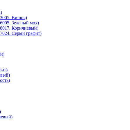
)
3005. Вишня)
6005. Зеленый мох)
8017. Коричневый)
7024. Серый графит)
й)
фит)
евый)
ость)
)
невый)