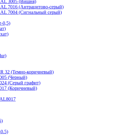
 RAL 3005 (Вишня)
 RAL 7016 (Антрацитово-серый)
 RAL 7004 (Сигнальный серый)
-0,5)
ат)
хат)
ur)
RR 32 (Темно-коричневый)
9005 (Черный)
7024 (Серый графит)
8017 (Коричневый)
 RAL8017
5)
0.5)