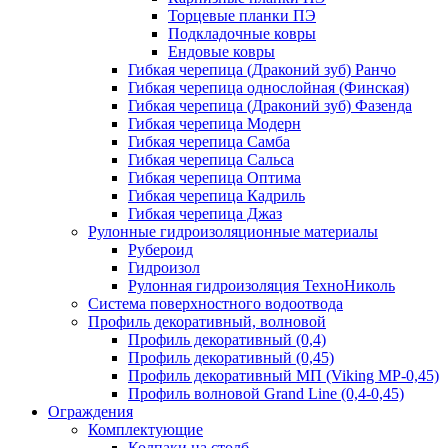
Торцевые планки ПЭ
Подкладочные ковры
Ендовые ковры
Гибкая черепица (Драконий зуб) Ранчо
Гибкая черепица однослойная (Финская)
Гибкая черепица (Драконий зуб) Фазенда
Гибкая черепица Модерн
Гибкая черепица Самба
Гибкая черепица Сальса
Гибкая черепица Оптима
Гибкая черепица Кадриль
Гибкая черепица Джаз
Рулонные гидроизоляционные материалы
Рубероид
Гидроизол
Рулонная гидроизоляция ТехноНиколь
Система поверхностного водоотвода
Профиль декоративный, волновой
Профиль декоративный (0,4)
Профиль декоративный (0,45)
Профиль декоративный МП (Viking MP-0,45)
Профиль волновой Grand Line (0,4-0,45)
Ограждения
Комплектующие
Колпаки на столб