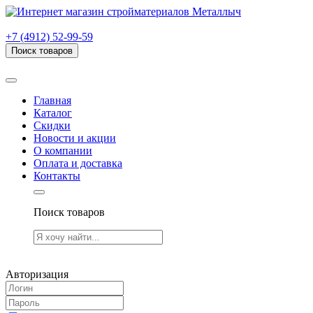
г. Рязань, проезд Яблочкова, дом 6, стр. В (НИТИ)
+7 (4912) 52-99-59
Поиск товаров
Товаров (
0
) на сумму
0.00 руб.
Главная
Каталог
Скидки
Новости и акции
О компании
Оплата и доставка
Контакты
Поиск товаров
Товаров (
0
) на сумму
0.00 руб.
Авторизация